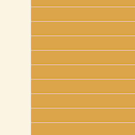
Wie kann ich einen Transport buchen?
Welche Fahrzeuge stehen zur Verfügung?
Was kostet ein Transport bei Adam Transpo
Was kostet ein Transport bei Adam Transpo
Wie lange im Voraus sollte ich meinen Umz
Bieten Sie auch Verpackungsmaterialien an
Sind meine Möbel während des Transports v
Wie lange dauert ein typischer Umzug?
Können Sie auch meine Küche montieren/de